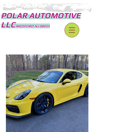
POLA
R AUTOMOTI
VE
L
LC
MEDFORD NJ 08055