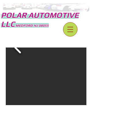
POLA
R AUTOMOTI
VE
L
LC
MEDFORD NJ 08055